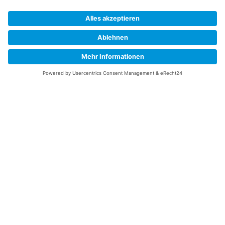
Abonnieren Sie unseren Newsletter und verpassen Sie keine
Neuheiten
oder Aktionen mehr aus unsrem Gartenshop.
E-Mail-Adresse
Datenschutzerklärung
Ich erkläre mich mit der Verarbeitung der eingegebenen
Daten, sowie der
Datenschutzerklärung
einverstanden.
Senden
Service Hotline
Telefonische Unterstützung