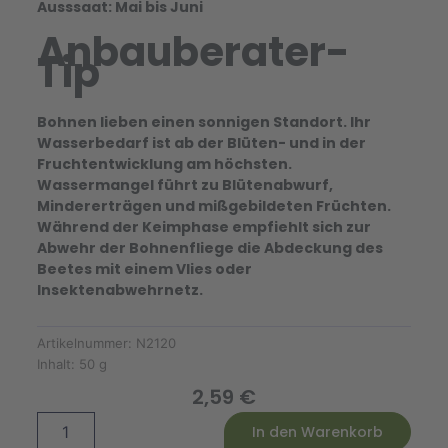
Ausssaat: Mai bis Juni
Anbauberater-
Tip
Bohnen lieben einen sonnigen Standort. Ihr
Wasserbedarf ist ab der Blüten- und in der
Fruchtentwicklung am höchsten.
Wassermangel führt zu Blütenabwurf,
Mindererträgen und mißgebildeten Früchten.
Während der Keimphase empfiehlt sich zur
Abwehr der Bohnenfliege die Abdeckung des
Beetes mit einem Vlies oder
Insektenabwehrnetz.
Artikelnummer:
N2120
Inhalt:
50 g
2,59
€
Filet
Alternative:
In den Warenkorb
-