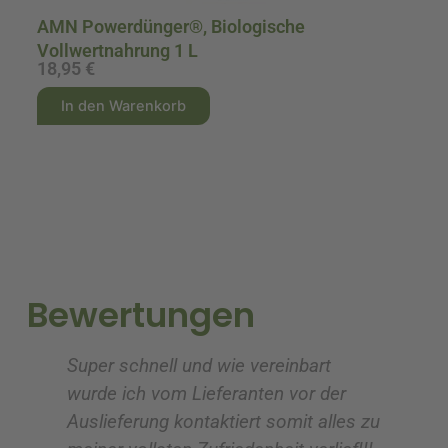
AMN Powerdünger®, Biologische
Vollwertnahrung 1 L
18,95
€
2
A
A
In den Warenkorb
l
l
t
t
e
e
r
r
n
n
a
a
t
t
i
i
Bewertungen
v
v
e
e
Super schnell und wie vereinbart
Ic
:
:
wurde ich vom Lieferanten vor der
G
Auslieferung kontaktiert somit alles zu
ve