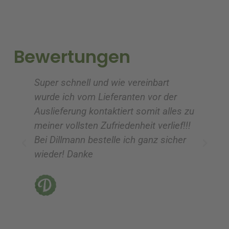
n
n
a
a
t
t
i
i
Bewertungen
v
v
e
e
Super schnell und wie vereinbart
Ic
:
:
wurde ich vom Lieferanten vor der
G
Auslieferung kontaktiert somit alles zu
ve
meiner vollsten Zufriedenheit verlief!!!
z
Bei Dillmann bestelle ich ganz sicher
fü
wieder! Danke
ni
vo