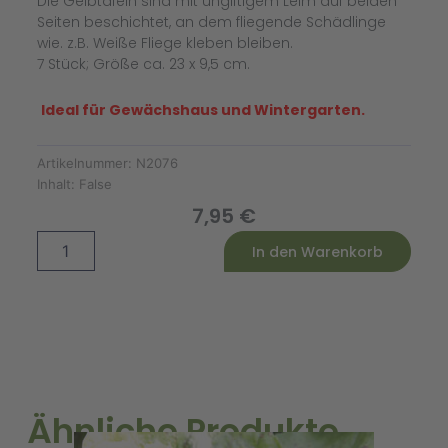
Die Gelbtafeln sind mit ungiftigem Leim auf beiden
Seiten beschichtet, an dem fliegende Schädlinge
wie. z.B. Weiße Fliege kleben bleiben.
7 Stück; Größe ca. 23 x 9,5 cm.
Ideal für Gewächshaus und Wintergarten.
Artikelnummer:
N2076
Inhalt:
False
7,95
€
Gelbtafeln
Alternative:
In den Warenkorb
(7
Stück)
Menge
Ähnliche Produkte