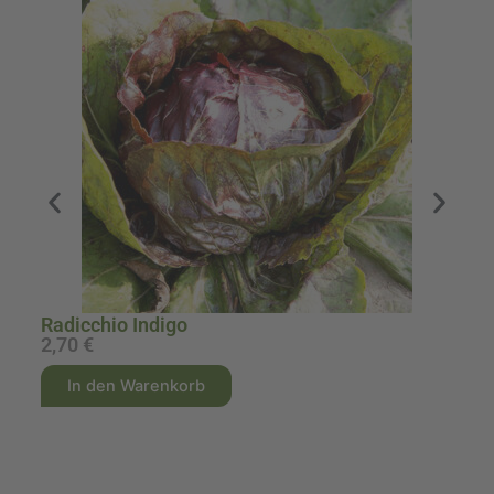
M
Radicchio Indigo
2,70
€
1
A
A
In den Warenkorb
l
l
t
t
e
e
r
r