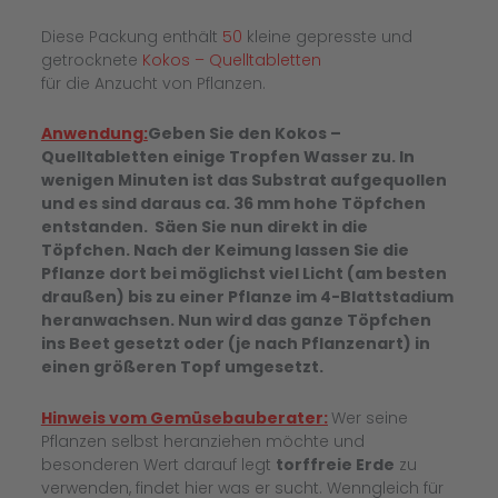
Diese Packung enthält
50
kleine gepresste und
getrocknete
Kokos – Quelltabletten
für die Anzucht von Pflanzen.
Anwendung:
Geben Sie den Kokos –
Quelltabletten einige Tropfen Wasser zu. In
wenigen Minuten ist das Substrat aufgequollen
und es sind daraus ca. 36 mm hohe Töpfchen
entstanden. Säen Sie nun direkt in die
Töpfchen. Nach der Keimung lassen Sie die
Pflanze dort bei möglichst viel Licht (am besten
draußen) bis zu einer Pflanze im 4-Blattstadium
heranwachsen. Nun wird das ganze Töpfchen
ins Beet gesetzt oder (je nach Pflanzenart) in
einen größeren Topf umgesetzt.
Hinweis vom Gemüsebauberater:
Wer seine
Pflanzen selbst heranziehen möchte und
besonderen Wert darauf legt
torffreie Erde
zu
verwenden, findet hier was er sucht. Wenngleich für