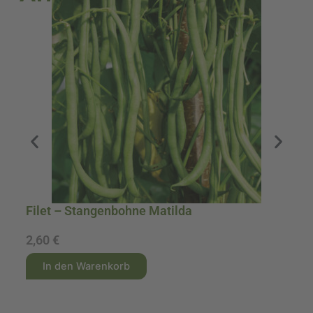
Filet – Stangenbohne Matilda
Ei
2,60
€
2
A
A
In den Warenkorb
l
l
t
t
e
e