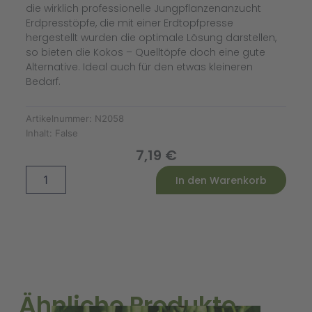
die wirklich professionelle Jungpflanzenanzucht
Erdpresstöpfe, die mit einer Erdtopfpresse
hergestellt wurden die optimale Lösung darstellen,
so bieten die Kokos – Quelltöpfe doch eine gute
Alternative. Ideal auch für den etwas kleineren
Bedarf.
Artikelnummer:
N2058
Inhalt:
False
7,19
€
Kokos
Alternative:
In den Warenkorb
Quelltöpfe
(50
Stück)
Menge
Ähnliche Produkte