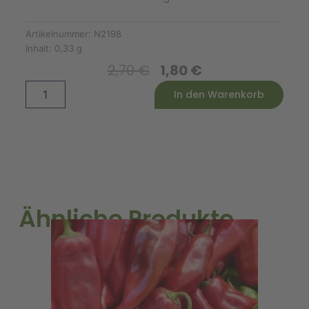
Artikelnummer:
N2198
Inhalt:
0,33 g
Ursprünglicher
Aktueller
2,70
€
1,80
€
Preis
Preis
Lauch
Alternative:
In den Warenkorb
War:
Ist:
Herbstriesen
2,70 €
1,80 €.
Hannibal
Menge
Ähnliche Produkte