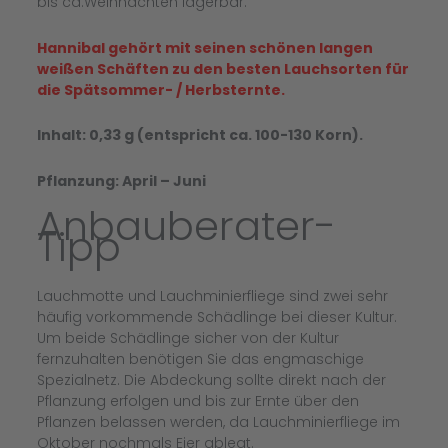
bis ca.Weihnachten lagerbar.
Hannibal gehört mit seinen schönen langen
weißen Schäften zu den besten Lauchsorten für
die Spätsommer- / Herbsternte.
Inhalt: 0,33 g (entspricht ca. 100-130 Korn).
Pflanzung: April – Juni
Anbauberater-
Tipp
Lauchmotte und Lauchminierfliege sind zwei sehr
häufig vorkommende Schädlinge bei dieser Kultur.
Um beide Schädlinge sicher von der Kultur
fernzuhalten benötigen Sie das engmaschige
Spezialnetz. Die Abdeckung sollte direkt nach der
Pflanzung erfolgen und bis zur Ernte über den
Pflanzen belassen werden, da Lauchminierfliege im
Oktober nochmals Eier ablegt.