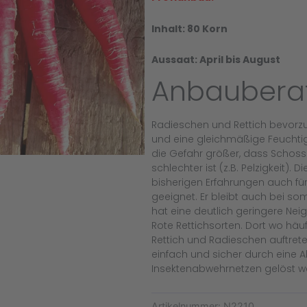
Inhalt: 80 Korn
Aussaat: April bis August
Anbauberat
Radieschen und Rettich bevor
und eine gleichmäßige Feuchtig
die Gefahr größer, dass Schosse
schlechter ist (z.B. Pelzigkeit). 
bisherigen Erfahrungen auch f
geeignet. Er bleibt auch bei s
hat eine deutlich geringere Neig
Rote Rettichsorten. Dort wo hä
Rettich und Radieschen auftret
einfach und sicher durch eine 
Insektenabwehrnetzen gelöst w
Artikelnummer:
N2210