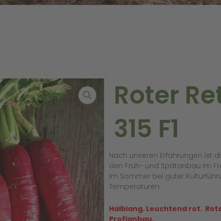
Roter Re
315 F1
Nach unseren Erfahrungen ist di
den Früh- und Spätanbau im Fre
im Sommer bei guter Kulturführ
Temperaturen.
Halblang. Leuchtend rot. Rot
Profianbau.