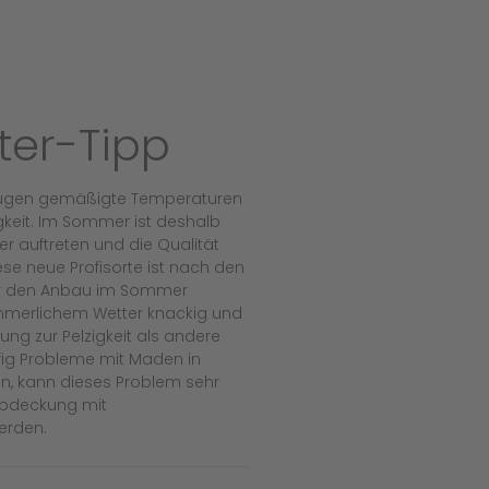
er-Tipp
zugen gemäßigte Temperaturen
keit. Im Sommer ist deshalb
r auftreten und die Qualität
Diese neue Profisorte ist nach den
ür den Anbau im Sommer
ommerlichem Wetter knackig und
ung zur Pelzigkeit als andere
ufig Probleme mit Maden in
en, kann dieses Problem sehr
Abdeckung mit
erden.