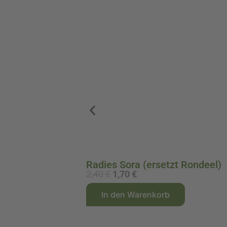
Radies Sora (ersetzt Rondeel)
2,40
€
1,70
€
U
A
A
r
k
In den Warenkorb
l
s
t
t
p
u