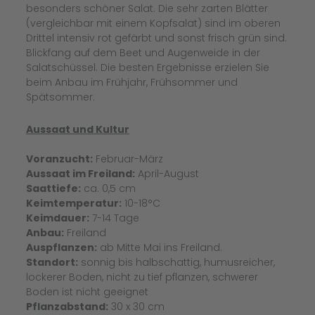
besonders schöner Salat. Die sehr zarten Blätter
(vergleichbar mit einem Kopfsalat) sind im oberen
Drittel intensiv rot gefärbt und sonst frisch grün sind.
Blickfang auf dem Beet und Augenweide in der
Salatschüssel. Die besten Ergebnisse erzielen Sie
beim Anbau im Frühjahr, Frühsommer und
Spätsommer.
Aussaat und Kultur
Voranzucht:
Februar-März
Aussaat im Freiland:
April-August
Saattiefe:
ca. 0,5 cm
Keimtemperatur:
10-18°C
Keimdauer:
7-14 Tage
Anbau:
Freiland
Auspflanzen:
ab Mitte Mai ins Freiland.
Standort:
sonnig bis halbschattig, humusreicher,
lockerer Boden, nicht zu tief pflanzen, schwerer
Boden ist nicht geeignet
Pflanzabstand:
30 x 30 cm