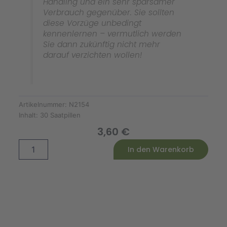
Handling und ein sehr sparsamer
Verbrauch gegenüber. Sie sollten
diese Vorzüge unbedingt
kennenlernen – vermutlich werden
Sie dann zukünftig nicht mehr
darauf verzichten wollen!
Artikelnummer:
N2154
Inhalt:
30 Saatpillen
3,60
€
Salanova
Alternative:
In den Warenkorb
Barlach
(S.pillen)
Menge