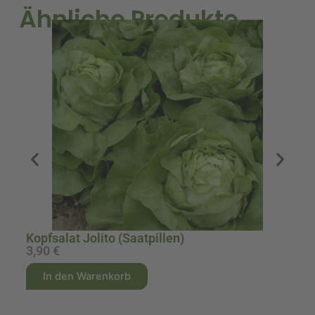
Ähnliche Produkte
Lo
Kopfsalat Jolito (Saatpillen)
3,90
€
2
A
A
In den Warenkorb
l
l
t
t