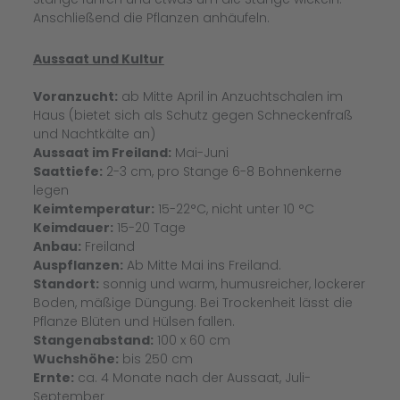
Anschließend die Pflanzen anhäufeln.
Aussaat und Kultur
Voranzucht:
ab Mitte April in Anzuchtschalen im
Haus (bietet sich als Schutz gegen Schneckenfraß
und Nachtkälte an)
Aussaat im Freiland:
Mai-Juni
Saattiefe:
2-3 cm, pro Stange 6-8 Bohnenkerne
legen
Keimtemperatur:
15-22°C, nicht unter 10 °C
Keimdauer:
15-20 Tage
Anbau:
Freiland
Auspflanzen:
Ab Mitte Mai ins Freiland.
Standort:
sonnig und warm, humusreicher, lockerer
Boden, mäßige Düngung. Bei Trockenheit lässt die
Pflanze Blüten und Hülsen fallen.
Stangenabstand:
100 x 60 cm
Wuchshöhe:
bis 250 cm
Ernte:
ca. 4 Monate nach der Aussaat, Juli-
September