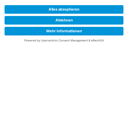
Abonnieren Sie unseren Newsletter und verpassen Sie keine
Neuheiten
oder Aktionen mehr aus unsrem Gartenshop.
E-Mail-Adresse
Datenschutzerklärung
Ich erkläre mich mit der Verarbeitung der eingegebenen
Daten, sowie der
Datenschutzerklärung
einverstanden.
Senden
Service Hotline
Telefonische Unterstützung