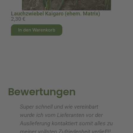
Lauchzwiebel Kaigaro (ehem. Matrix)
2,30
€
3
A
A
In den Warenkorb
l
l
t
t
e
e
r
r
n
n
a
a
t
t
i
i
Bewertungen
v
v
e
e
Super schnell und wie vereinbart
Ic
:
:
wurde ich vom Lieferanten vor der
G
Auslieferung kontaktiert somit alles zu
ve
meiner vollsten Zufriedenheit verlief!!!
z