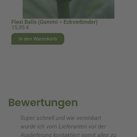
Flexi Balls (Gummi – Eckverbinder)
15,95
€
3
A
A
In den Warenkorb
l
l
t
t
e
e
r
r
n
n
a
a
t
t
i
i
Bewertungen
v
v
e
e
Super schnell und wie vereinbart
Ic
:
:
wurde ich vom Lieferanten vor der
G
Auslieferung kontaktiert somit alles zu
ve