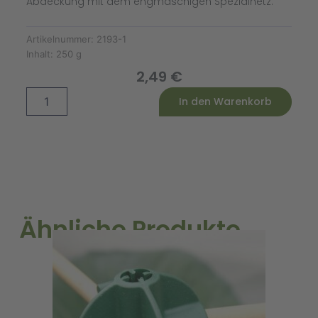
Abdeckung mit dem engmaschigen Spezialnetz.
Artikelnummer:
2193-1
Inhalt:
250 g
2,49
€
Braune
Alternative:
In den Warenkorb
Steckzwiebel
Sturon
250
g
Menge
Ähnliche Produkte