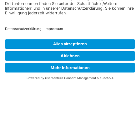
Jetzt für unseren
Newsletter anmelden
Abonnieren Sie unseren Newsletter und verpassen Sie keine
Neuheiten
oder Aktionen mehr aus unsrem Gartenshop.
E-Mail-Adresse
Datenschutzerklärung
Ich erkläre mich mit der Verarbeitung der eingegebenen
Daten, sowie der
Datenschutzerklärung
einverstanden.
Senden