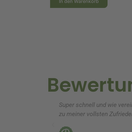
In den Warenkorb
l
t
e
r
n
a
t
i
v
Bewertu
e
:
Super schnell und wie verei
zu meiner vollsten Zufrieden