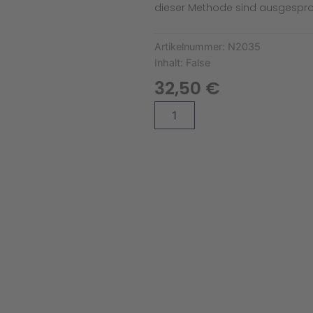
dieser Methode sind ausgespro
Artikelnummer:
N2035
Inhalt:
False
32,50
€
Gewächshausvlies
Alternative:
(2,40m
x
10m)
Menge