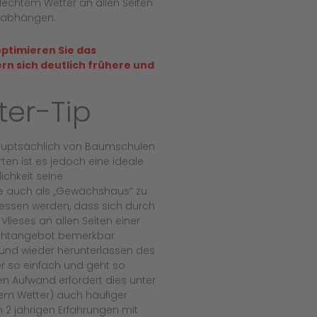
echtem Wetter an allen Seiten
abhängen.
optimieren Sie das
 sich deutlich frühere und
er-Tip
hauptsächlich von Baumschulen
ten ist es jedoch eine ideale
ichkeit seine
 auch als „Gewächshaus“ zu
rgessen werden, dass sich durch
lieses an allen Seiten einer
ichtangebot bemerkbar
und wieder herunterlassen des
er so einfach und geht so
en Aufwand erfordert dies unter
em Wetter) auch häufiger
 2 jährigen Erfahrungen mit