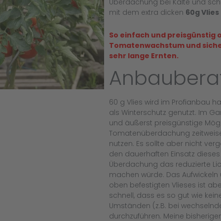
Überdachung bei Kälte und schl
mit dem extra dicken
60g Vlies
So einfach und preisgünstig 
Tomatenwachstum und sichern
sehr lange Ernten.
Anbauberat
60 g Vlies wird im Profianbau 
als Winterschutz genutzt. Im Gar
und äußerst preisgünstige Mögl
Tomatenüberdachung zeitweise
nutzen. Es sollte aber nicht ve
den dauerhaften Einsatz dieses V
Überdachung das reduzierte L
machen würde. Das Aufwickeln 
oben befestigten Vlieses ist ab
schnell, dass es so gut wie kein
Umständen (z.B. bei wechselnd
durchzuführen. Meine bisherigen