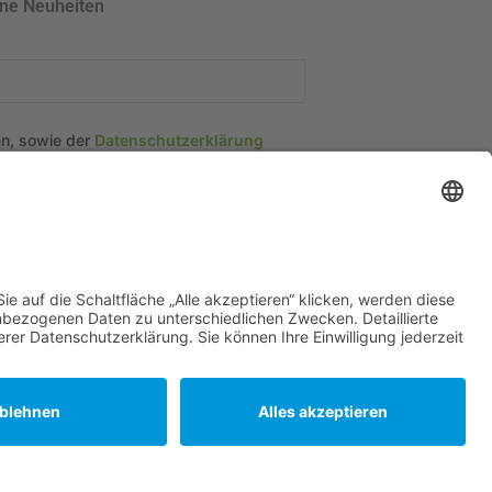
ine Neuheiten
en, sowie der
Datenschutzerklärung
tionen
en & Bedingungen
en
rklärung