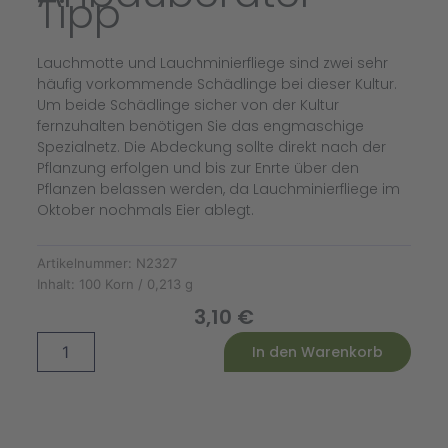
Tipp
Lauchmotte und Lauchminierfliege sind zwei sehr
häufig vorkommende Schädlinge bei dieser Kultur.
Um beide Schädlinge sicher von der Kultur
fernzuhalten benötigen Sie das engmaschige
Spezialnetz. Die Abdeckung sollte direkt nach der
Pflanzung erfolgen und bis zur Enrte über den
Pflanzen belassen werden, da Lauchminierfliege im
Oktober nochmals Eier ablegt.
Artikelnummer:
N2327
Inhalt:
100 Korn / 0,213 g
3,10
€
Lauch
Alternative:
In den Warenkorb
Herbst
Riesen
Hannibal
-
Bio