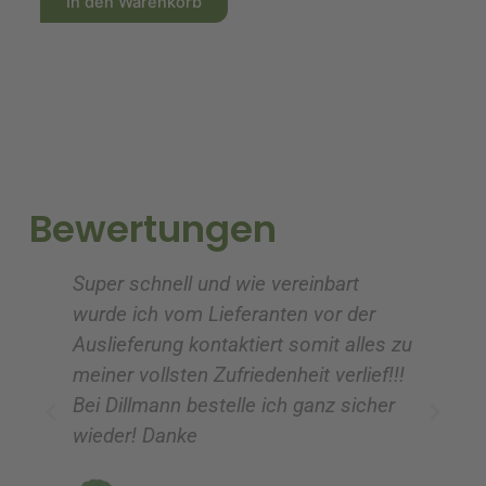
r
k
In den Warenkorb
l
l
s
t
t
t
p
u
e
e
r
e
r
r
n
n
ü
l
a
a
n
l
t
t
g
e
i
i
Bewertungen
l
r
v
v
i
P
e
e
Super schnell und wie vereinbart
Ic
:
:
c
r
wurde ich vom Lieferanten vor der
G
h
e
Auslieferung kontaktiert somit alles zu
ve
e
i
meiner vollsten Zufriedenheit verlief!!!
z
r
s
Bei Dillmann bestelle ich ganz sicher
fü
P
i
wieder! Danke
ni
r
s
vo
e
t