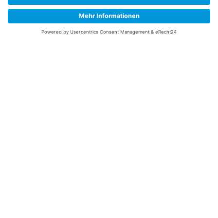
Datenschutzerklärung
Ich erkläre mich mit der Verarbeitung der eingegebenen
Daten, sowie der
Datenschutzerklärung
einverstanden.
Senden
Service Hotline
Telefonische Unterstützung
und Beratung unter:
+49 (0)7195 – 910084
Kontakt