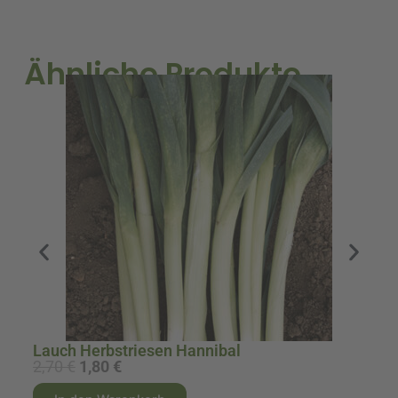
Menge
Ähnliche Produkte
Lauch Herbstriesen Hannibal
M
2,70
€
1,80
€
1
U
A
A
A