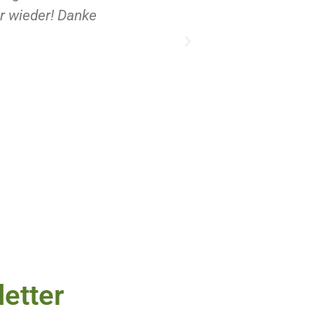
er wieder! Danke
Verschenken. Da 
überzeugt von de
letter