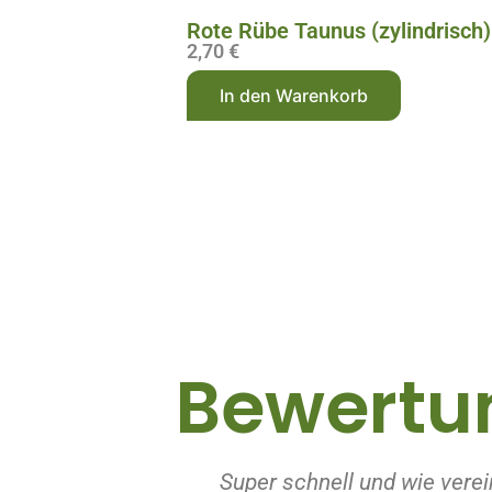
Rote Rübe Taunus (zylindrisch)
2,70
€
A
In den Warenkorb
l
t
e
r
n
a
t
i
v
Bewertu
e
:
Super schnell und wie verei