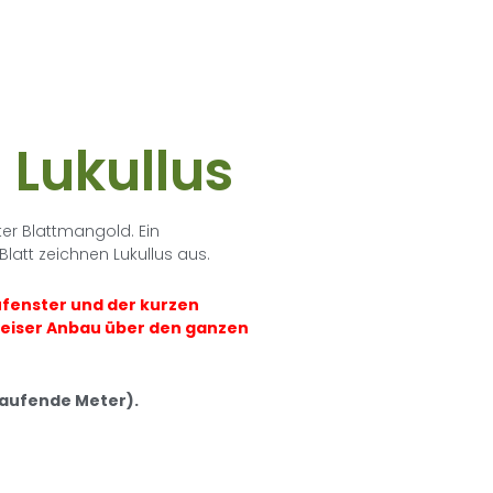
Lukullus
er Blattmangold. Ein
latt zeichnen Lukullus aus.
fenster und der kurzen
zweiser Anbau über den ganzen
4 laufende Meter).