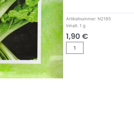
Artikelnummer:
N2185
Inhalt:
1 g
1,90
€
Mangold
Alternative:
Lukullus
Menge