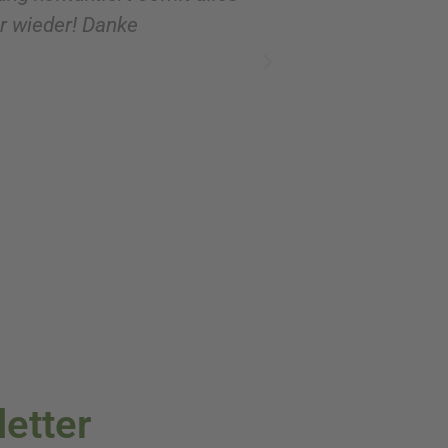
er wieder! Danke
Verschenken. Da 
überzeugt von de
letter