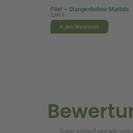
Filet – Stangenbohne Matilda
2,60
€
A
In den Warenkorb
l
t
e
r
n
a
t
i
v
Bewertu
e
:
Super schnell und wie verei