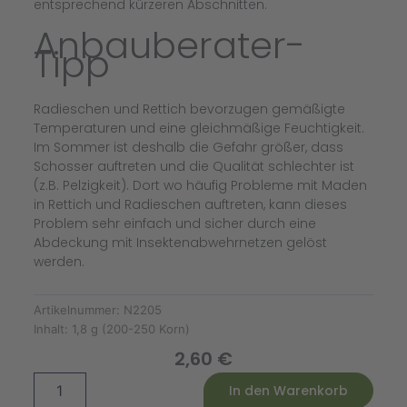
entsprechend kürzeren Abschnitten.
Anbauberater-
Tipp
Radieschen und Rettich bevorzugen gemäßigte
Temperaturen und eine gleichmäßige Feuchtigkeit.
Im Sommer ist deshalb die Gefahr größer, dass
Schosser auftreten und die Qualität schlechter ist
(z.B. Pelzigkeit). Dort wo häufig Probleme mit Maden
in Rettich und Radieschen auftreten, kann dieses
Problem sehr einfach und sicher durch eine
Abdeckung mit Insektenabwehrnetzen gelöst
werden.
Artikelnummer:
N2205
Inhalt:
1,8 g (200-250 Korn)
2,60
€
Radies
Alternative:
In den Warenkorb
Patricia