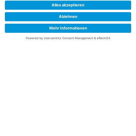
Abonnieren Sie unseren Newsletter und verpassen Sie keine
Neuheiten
oder Aktionen mehr aus unsrem Gartenshop.
E-Mail-Adresse
Datenschutzerklärung
Ich erkläre mich mit der Verarbeitung der eingegebenen
Daten, sowie der
Datenschutzerklärung
einverstanden.
Senden
Service Hotline
Telefonische Unterstützung
und Beratung unter: