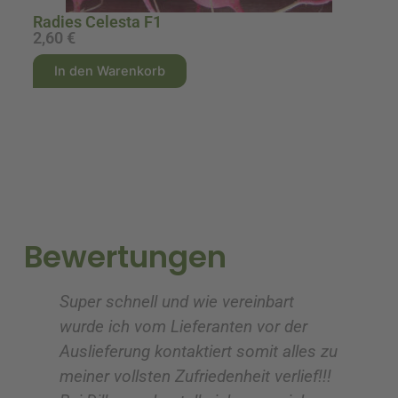
Radies Celesta F1
Re
2,60
€
1
A
A
In den Warenkorb
l
l
t
t
e
e
r
r
n
n
a
a
t
t
i
i
Bewertungen
v
v
e
e
Super schnell und wie vereinbart
Ic
:
:
wurde ich vom Lieferanten vor der
G
Auslieferung kontaktiert somit alles zu
ve
meiner vollsten Zufriedenheit verlief!!!
z