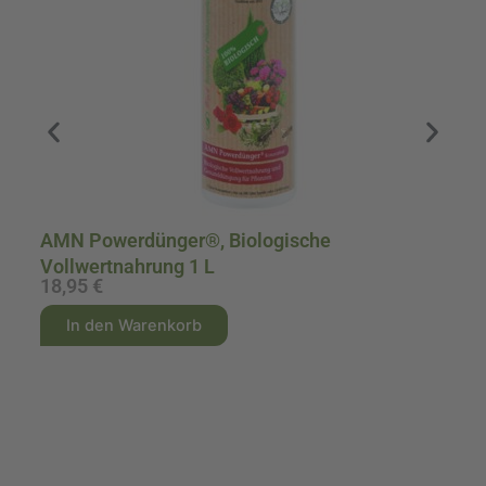
AMN Powerdünger®, Biologische
Vollwertnahrung 1 L
18,95
€
2
A
A
In den Warenkorb
l
l
t
t
e
e
r
r
n
n
a
a