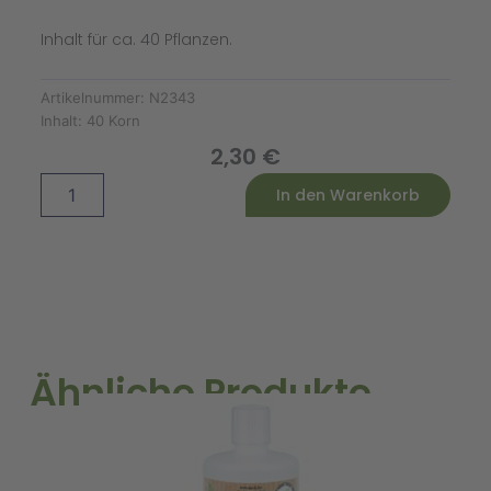
Inhalt für ca. 40 Pflanzen.
Artikelnummer:
N2343
Inhalt:
40 Korn
2,30
€
Sonnenblume
Alternative:
In den Warenkorb
Majestic
Mix
Menge
Ähnliche Produkte
L