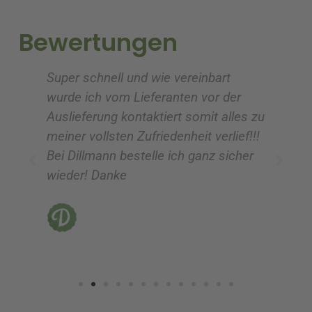
t
t
i
i
Bewertungen
v
v
e
e
Super schnell und wie vereinbart
Ic
:
:
wurde ich vom Lieferanten vor der
G
Auslieferung kontaktiert somit alles zu
ve
meiner vollsten Zufriedenheit verlief!!!
z
Bei Dillmann bestelle ich ganz sicher
fü
wieder! Danke
ni
vo