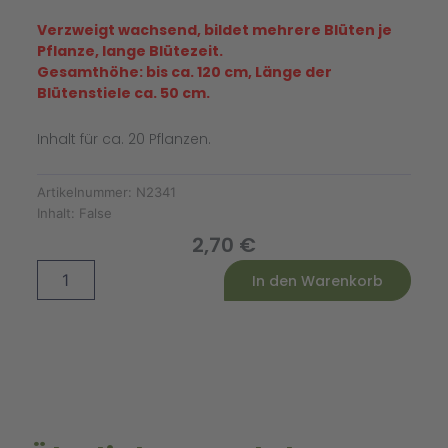
Verzweigt wachsend, bildet mehrere Blüten je
Pflanze, lange Blütezeit.
Gesamthöhe: bis ca. 120 cm, Länge der
Blütenstiele ca. 50 cm.
Inhalt für ca. 20 Pflanzen.
Artikelnummer:
N2341
Inhalt:
False
2,70
€
Sonnenblume
Alternative:
In den Warenkorb
Ring
of
Fire
Menge