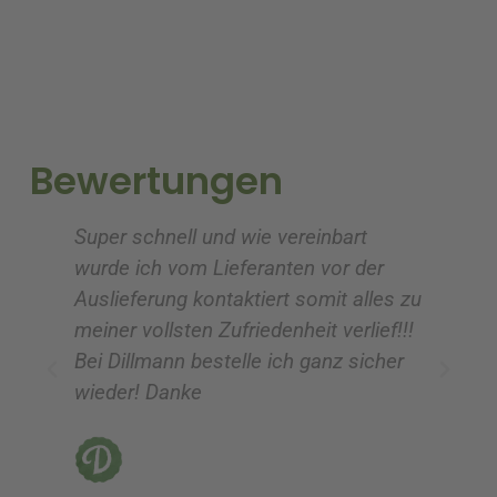
e
e
r
r
n
n
a
a
t
t
i
i
Bewertungen
v
v
e
e
Super schnell und wie vereinbart
Ic
:
:
wurde ich vom Lieferanten vor der
G
Auslieferung kontaktiert somit alles zu
ve
meiner vollsten Zufriedenheit verlief!!!
z
Bei Dillmann bestelle ich ganz sicher
fü
wieder! Danke
ni
vo