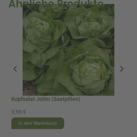
Ähnliche Produkte
Kopfsalat Jolito (Saatpillen)
Fl
3,90
€
1
A
A
In den Warenkorb
l
l
t
t