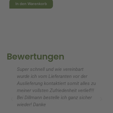
A
A
In den Warenkorb
l
l
t
t
e
e
r
r
n
n
a
a
t
t
i
i
Bewertungen
v
v
e
e
Super schnell und wie vereinbart
Ic
:
:
wurde ich vom Lieferanten vor der
G
Auslieferung kontaktiert somit alles zu
ve
meiner vollsten Zufriedenheit verlief!!!
z
Bei Dillmann bestelle ich ganz sicher
fü
wieder! Danke
ni
vo