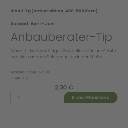
Inhalt: 1 g (entspricht ca. 400-500 Korn).
Aussaat: April – Juni
Anbauberater-Tip
Ständig frisches kräftiges Zwiebellaub für Ihre Salate
und viele andere Gelegenheiten in der Küche.
Artikelnummer:
N2196
Inhalt:
1 g
2,30
€
Winterheckzwiebel
Alternative:
In den Warenkorb
Freddy
Menge