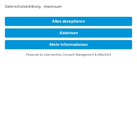
Datenschutzerklärung
Ich erkläre mich mit der Verarbeitung der eingegebenen
Daten, sowie der
Datenschutzerklärung
einverstanden.
Senden
Service Hotline
Telefonische Unterstützung
und Beratung unter:
+49 (0)7195 – 910084