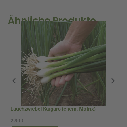
Ähnliche Produkte
Lauchzwiebel Kaigaro (ehem. Matrix)
B
2,30
€
4