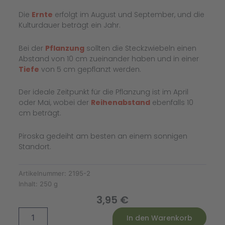
Die
Ernte
erfolgt im August und September, und die
Kulturdauer beträgt ein Jahr.
Bei der
Pflanzung
sollten die Steckzwiebeln einen
Abstand von 10 cm zueinander haben und in einer
Tiefe
von 5 cm gepflanzt werden.
Der ideale Zeitpunkt für die Pflanzung ist im April
oder Mai, wobei der
Reihenabstand
ebenfalls 10
cm beträgt.
Piroska gedeiht am besten an einem sonnigen
Standort.
Artikelnummer:
2195-2
Inhalt:
250 g
3,95
€
Steckzwiebel
Alternative:
In den Warenkorb
Red