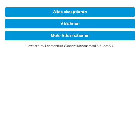
Abonnieren Sie unseren Newsletter und verpassen Sie keine
Neuheiten
oder Aktionen mehr aus unsrem Gartenshop.
E-Mail-Adresse
Datenschutzerklärung
Ich erkläre mich mit der Verarbeitung der eingegebenen
Daten, sowie der
Datenschutzerklärung
einverstanden.
Senden
Service Hotline
Telefonische Unterstützung