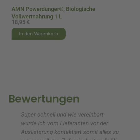
AMN Powerdünger®, Biologische
Vollwertnahrung 1 L
18,95
€
2
A
A
In den Warenkorb
l
l
t
t
e
e
r
r
n
n
a
a
t
t
i
i
Bewertungen
v
v
e
e
Super schnell und wie vereinbart
Ic
:
:
wurde ich vom Lieferanten vor der
G
Auslieferung kontaktiert somit alles zu
ve